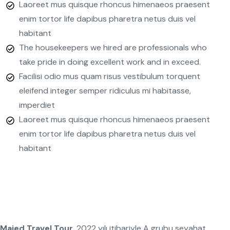
Laoreet mus quisque rhoncus himenaeos praesent
enim tortor life dapibus pharetra netus duis vel
habitant
The housekeepers we hired are professionals who
take pride in doing excellent work and in exceed.
Facilisi odio mus quam risus vestibulum torquent
eleifend integer semper ridiculus mi habitasse,
imperdiet
Laoreet mus quisque rhoncus himenaeos praesent
enim tortor life dapibus pharetra netus duis vel
habitant
Majed Travel Tour
, 2022 yılı itibariyle A grubu seyahat